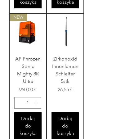
koszyka
koszyka
NEW
AP Phrozen
Zirkonoxid
Sonic
Innenlumen
Mighty 8K
Schleifer
Ultra
5stk
Cena
Cena
950,00 €
26,55 €
Dodaj
Dodaj
do
do
koszyka
koszyka