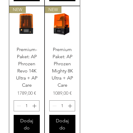
NEW
NEW
Premium-
Premium
Paket: AP
Paket: AP
Phrozen
Phrozen
Revo 14K
Mighty 8K
Ultra + AP
Ultra + AP
Care
Care
Cena
Cena
1789,00 €
1089,00 €
Dodaj
Dodaj
do
do