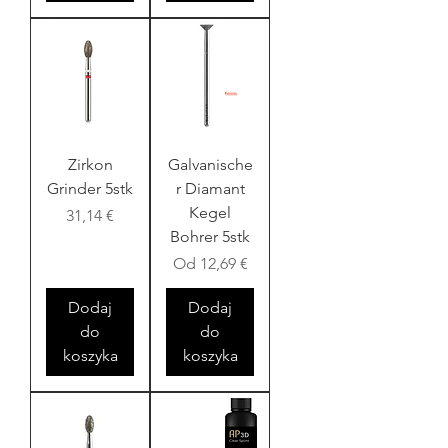
Zirkon
Galvanische
Grinder 5stk
r Diamant
Kegel
Cena
31,14 €
Bohrer 5stk
Cena rabatowa
Od
12,69 €
Dodaj
Dodaj
do
do
koszyka
koszyka