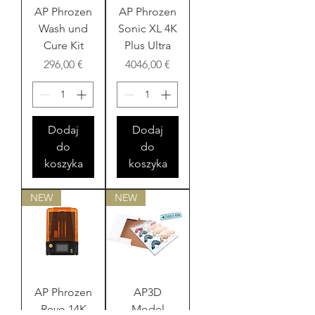
AP Phrozen
AP Phrozen
Wash und
Sonic XL 4K
Cure Kit
Plus Ultra
Cena
Cena
296,00 €
4046,00 €
Dodaj
Dodaj
do
do
koszyka
koszyka
NEW
NEW
AP Phrozen
AP3D
Revo 14K
Model