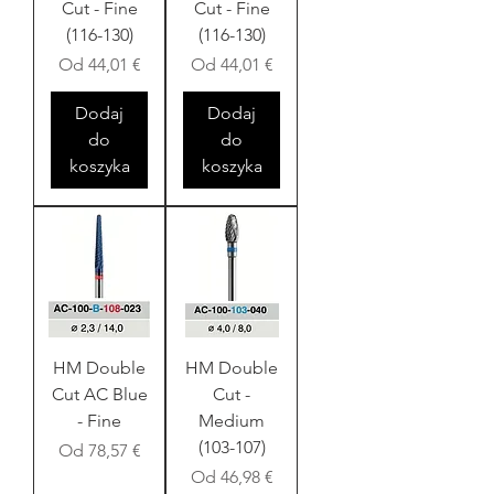
Cut - Fine
Cut - Fine
(116-130)
(116-130)
Cena rabatowa
Cena rabatowa
Od
44,01 €
Od
44,01 €
Dodaj
Dodaj
do
do
koszyka
koszyka
HM Double
HM Double
Cut AC Blue
Cut -
- Fine
Medium
(103-107)
Cena rabatowa
Od
78,57 €
Cena rabatowa
Od
46,98 €