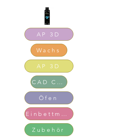
AP 3D
Wachs
AP 3D
CAD CAM
Öfen
Einbettmasse
Zubehör