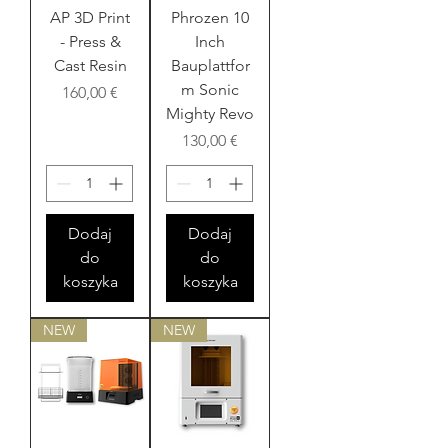
AP 3D Print
Phrozen 10
- Press &
Inch
Cast Resin
Bauplattfor
m Sonic
Cena
160,00 €
Mighty Revo
Cena
130,00 €
Dodaj
Dodaj
do
do
koszyka
koszyka
NEW
NEW