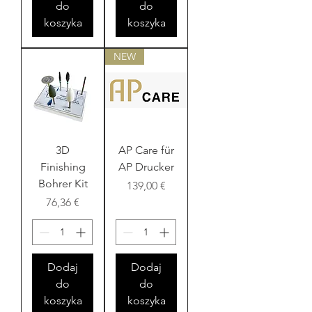
do
do
koszyka
koszyka
NEW
3D
AP Care für
Finishing
AP Drucker
Bohrer Kit
Cena
139,00 €
Cena
76,36 €
Dodaj
Dodaj
do
do
koszyka
koszyka