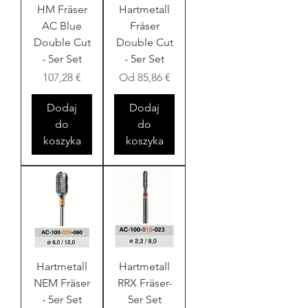
HM Fräser
Hartmetall
AC Blue
Fräser
Double Cut
Double Cut
- 5er Set
- 5er Set
Cena
Cena rabatowa
107,28 €
Od
85,86 €
Dodaj
Dodaj
do
do
koszyka
koszyka
Hartmetall
Hartmetall
NEM Fräser
RRX Fräser-
- 5er Set
5er Set