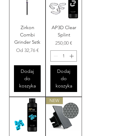
Zirkon
AP3D Clear
Combi
Splint
Grinder 5stk
Cena
250,00 €
Cena rabatowa
Od
32,76 €
Dodaj
Dodaj
do
do
koszyka
koszyka
NEW