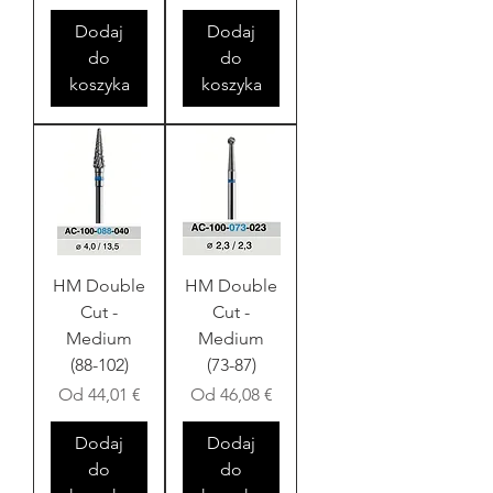
Dodaj
Dodaj
do
do
koszyka
koszyka
HM Double
HM Double
Cut -
Cut -
Medium
Medium
(88-102)
(73-87)
Cena rabatowa
Cena rabatowa
Od
44,01 €
Od
46,08 €
Dodaj
Dodaj
do
do