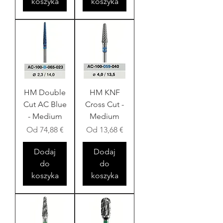
koszyka
koszyka
HM Double
HM KNF
Cut AC Blue
Cross Cut -
- Medium
Medium
Cena rabatowa
Cena rabatowa
Od
74,88 €
Od
13,68 €
Dodaj
Dodaj
do
do
koszyka
koszyka