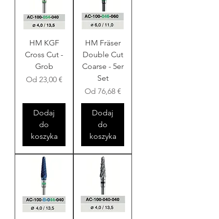
HM KGF
HM Fräser
Cross Cut -
Double Cut
Grob
Coarse - 5er
Set
Cena rabatowa
Od
23,00 €
Cena rabatowa
Od
76,68 €
Dodaj
Dodaj
do
do
koszyka
koszyka